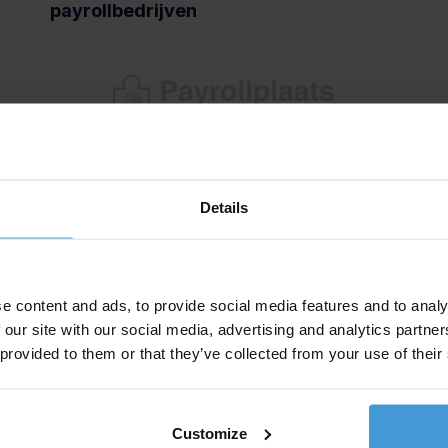
payrollbedrijven
woensdag 1 november 2017
di
Online uren App voor Ios en Android
FD
Details
1
2
…
4
5
6
7
8
…
22
23
e content and ads, to provide social media features and to analy
 our site with our social media, advertising and analytics partn
 provided to them or that they’ve collected from your use of their
Customize