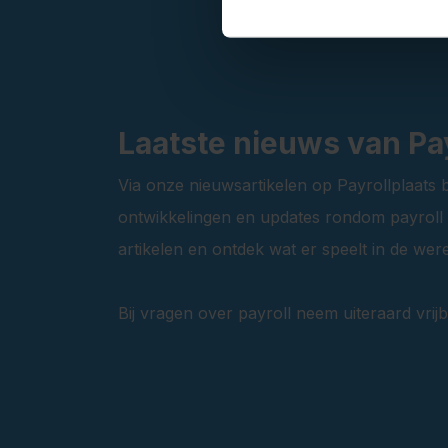
Laatste nieuws van Pay
Via onze nieuwsartikelen op Payrollplaats b
ontwikkelingen en updates rondom payroll e
artikelen en ontdek wat er speelt in de were
Bij vragen over payroll neem uiteraard vrijb