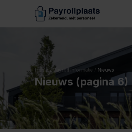
Home
/
Payroll informatie
/
Nieuws
Nieuws (pagina 6)