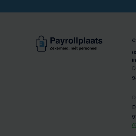
C
0
i
D
9
D
E
9