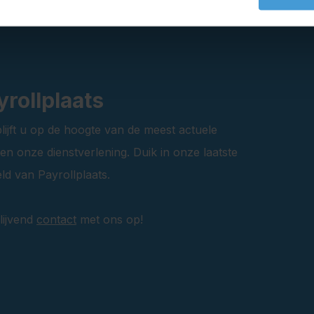
rollplaats
lijft u op de hoogte van de meest actuele
n onze dienstverlening. Duik in onze laatste
ld van Payrollplaats.
lijvend
contact
met ons op!