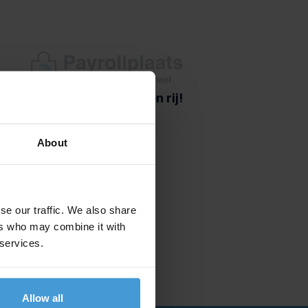
nsdag 17 oktober 2017
 Gazelle Award: vijf op een rij!
About
se our traffic. We also share
ers who may combine it with
 services.
Allow all