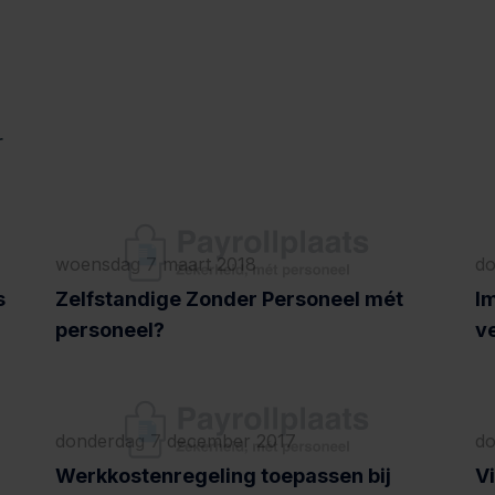
r
woensdag 7 maart 2018
do
s
Zelfstandige Zonder Personeel mét
I
personeel?
v
donderdag 7 december 2017
do
Werkkostenregeling toepassen bij
V