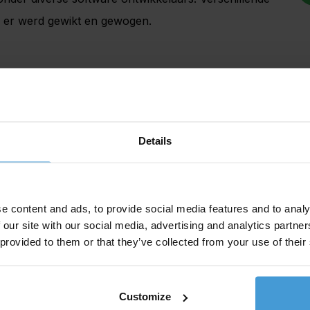
n er werd gewikt en gewogen.
r Payrollplaats de software van
Easyflex
het beste
Details
 hebben. Zij voldoen aan de geldende wet- en
n ons
zusterbedrijf Flexsoftware
de gelegenheid om
pelen aan de Easyflex software.
e content and ads, to provide social media features and to analy
 our site with our social media, advertising and analytics partn
 provided to them or that they’ve collected from your use of their
 een nieuw systeem is spannend. Door de begeleiding
open. De hickups die er waren zijn inmiddels ook
geen last van de overstap hebben gehad.
Customize