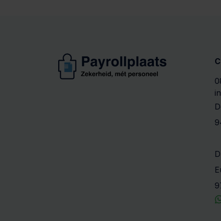
C
0
i
D
9
D
E
9