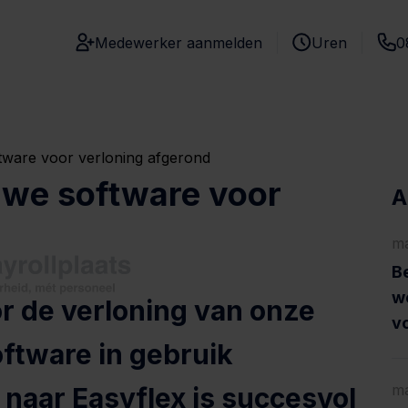
Medewerker aanmelden
Uren
0
tware voor verloning afgerond
uwe software voor
A
d
ma
Be
w
or de verloning van onze
vo
ftware in gebruik
ma
naar Easyflex is succesvol