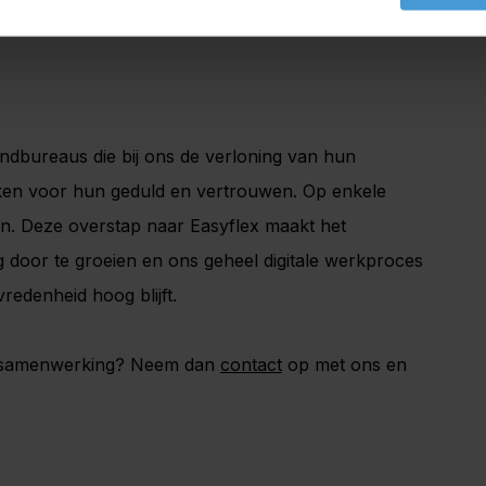
zendbureaus die bij ons de verloning van hun
en voor hun geduld en vertrouwen. Op enkele
en. Deze overstap naar Easyflex maakt het
g door te groeien en ons geheel digitale werkproces
redenheid hoog blijft.
e samenwerking? Neem dan
contact
op met ons en