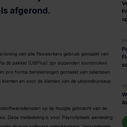
V
ls afgerond.
Pa
o
ma
Pa
verloning van alle flexwerkers gebruik gemaakt van
Fl
Via dit pakket (UBPlus) zijn duizenden loonstroken
s
en pro forma berekeningen gemaakt van salarissen
n klanten en voor de klanten van de uitzendbureaus
ma
Wa
A
endsoftwarediensten op de hoogte gebracht van de
x. Deze mededeling is voor Payrollplaats aanleiding
der diverse software ontwikkelaars. Verschillende