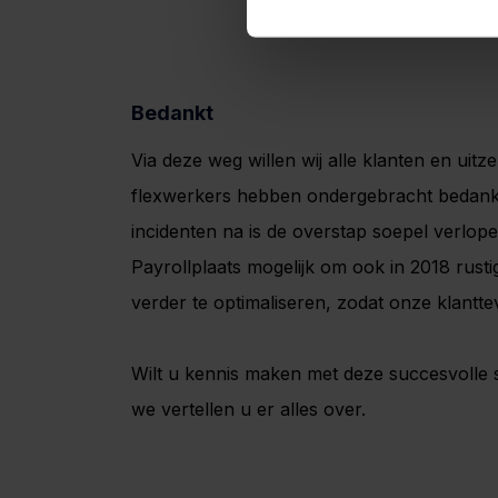
Bedankt
Via deze weg willen wij alle klanten en uit
flexwerkers hebben ondergebracht bedank
incidenten na is de overstap soepel verlop
Payrollplaats mogelijk om ook in 2018 rusti
verder te optimaliseren, zodat onze klanttev
Wilt u kennis maken met deze succesvoll
we vertellen u er alles over.