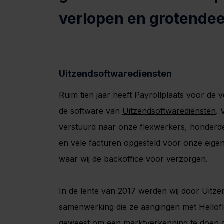
verlopen en grotendee
Uitzendsoftwarediensten
Ruim tien jaar heeft Payrollplaats voor de 
de software van
Uitzendsoftwarediensten
. 
verstuurd naar onze flexwerkers, honderd
en vele facturen opgesteld voor onze eige
waar wij de backoffice voor verzorgen.
In de lente van 2017 werden wij door Uitz
samenwerking die ze aangingen met Hellofle
geweest om een marktverkenning te doen on