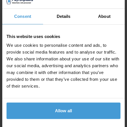
focussen op het voortzetten van je bedrijfsactiviteiten
zonder juridische zorgen.
Consent
Details
About
Neem administratieve taken uit handen
This website uses cookies
We use cookies to personalise content and ads, to
Dit is het perfecte moment om administratieve lasten
provide social media features and to analyse our traffic.
uit handen te geven en je volledig te concentreren op
We also share information about your use of our site with
de kern van je onderneming. Payrollplaats verzorgt de
our social media, advertising and analytics partners who
may combine it with other information that you’ve
complete salarisadministratie, draagt belastingen en
provided to them or that they’ve collected from your use
premies correct af, en biedt heldere rapportages.
of their services.
Daarnaast beheren we je personeelsadministratie,
zoals contracten en verlofaanvragen, zodat jij meer
tijd hebt voor belangrijke zaken zoals groei en
Allow all
innovatie.