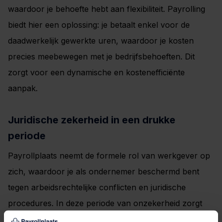
waardoor je behoefte hebt aan flexibiliteit. Payrolling
biedt hier een oplossing: je betaalt enkel voor de
daadwerkelijk gewerkte uren, waardoor je kosten
precies meebewegen met je bedrijfsbehoeften. Dit
zorgt voor een dynamische en kostenefficiënte
aanpak.
Juridische zekerheid in een drukke
periode
Payrollplaats neemt de formele rol van werkgever op
zich, waardoor je als ondernemer beschermd bent
tegen arbeidsrechtelijke conflicten en juridische
procedures. In deze periode van onzekerheid zorgt
payrolling voor gemoedsrust, zodat jij je kunt