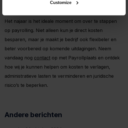
Customize
Waarom nu?
Het najaar is het ideale moment om over te stappen
op payrolling. Niet alleen kun je direct kosten
besparen, maar je maakt je bedrijf ook flexibeler en
beter voorbereid op komende uitdagingen. Neem
vandaag nog
contact
op met Payrollplaats en ontdek
hoe wij je kunnen helpen om kosten te verlagen,
administratieve lasten te verminderen en juridische
risico’s te beperken.
Andere berichten