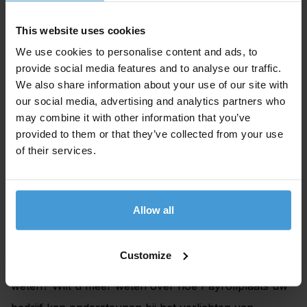
Werk samen met een payrollbedrijf met SNA-
keurmerk.
This website uses cookies
Vraag om een Verklaring betalingsgedrag van de
We use cookies to personalise content and ads, to
provide social media features and to analyse our traffic.
intermediair of onderaannemer.
We also share information about your use of our site with
Houd een gedegen administratie bij, zodat de
our social media, advertising and analytics partners who
Belastingdienst de identiteit van ingehuurde
may combine it with other information that you’ve
provided to them or that they’ve collected from your use
werknemers kan controleren.
of their services.
Stort loonheffingen en btw op de g-rekening van
de intermediair of onderaannemer.
Allow all
Met Payrollplaats kiest u voor zekerheid en
continuïteit, zodat u zich kunt concentreren op wat
Customize
écht belangrijk is: het succes van uw bedrijf. Meer
weten? Wilt u meer weten over hoe Payrollplaats uw