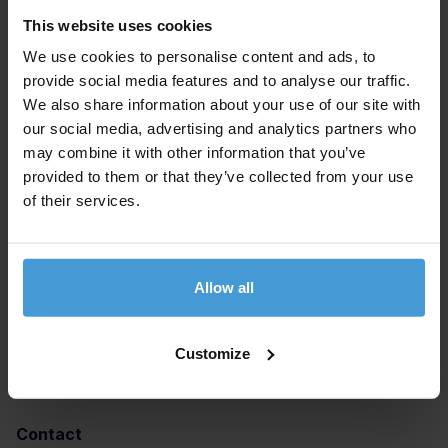
de medewerker netto uitkeren en netto doorrekenen.
This website uses cookies
Is dit bedrag hoger dan die 1,2 % dan is Payrollplaats
We use cookies to personalise content and ads, to
provide social media features and to analyse our traffic.
genoodzaakt die 80% belasting in rekening te
We also share information about your use of our site with
brengen.
our social media, advertising and analytics partners who
may combine it with other information that you’ve
provided to them or that they’ve collected from your use
Wilt u dit gedoe niet? Dan adviseren wij om een
of their services.
gratificatie bruto uit te keren. Dit kan tegen een
gereduceerde payroll factor, want over die gratificatie
hoeft Payrollplaats niet alle lasten die normaliter wel in
Allow all
de payroll factor zitten verrekend te worden.
Customize
Contact