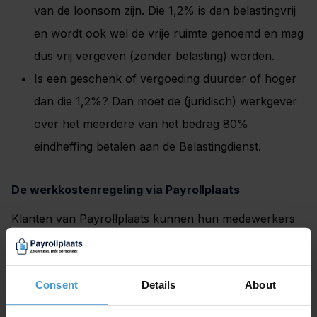
van de loonsom zijn. Die 1,2% is dan belastingvrij
en wordt ook wel de vrije ruimte genoemd en mag
dus vrij vergeven (zonder belasting) worden.
Is een geschenk of vergoeding duurder of hoger
dan die 1,2%? Dan moet de (juridisch) werkgever
over het meerdere van het bedrag 80%
eindheffing betalen aan de Belastingdienst.
De werkkostenregeling via Payrollplaats
Klanten van Payrollplaats kunnen hun medewerkers
ook een geschenk of gratificatie geven via
Payrollplaats en verrekenen op de loonstrook. Wilt u
Consent
Details
About
een eindejaarsgratificatie geven die niet belast wordt?
Dan kan Payrollplaats tot 1,2% van de loonsom van