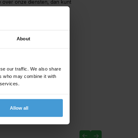
e over onze diensten, dan kunt
n.
About
se our traffic. We also share
ers who may combine it with
 services.
Allow all