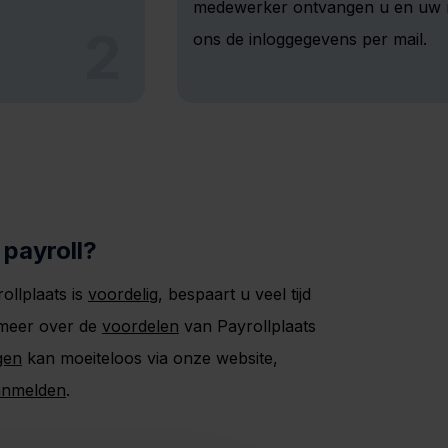
medewerker ontvangen u en uw
2
ons de inloggegevens per mail.
 payroll?
ollplaats is
voordelig
, bespaart u veel tijd
 meer over de
voordelen
van Payrollplaats
gen
kan moeiteloos via onze website,
anmelden
.