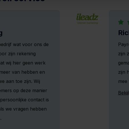
g
Ri
bedrijf wat voor ons de
Payro
oor zijn rekening
zijn 
at wij hier geen werk
gema
’s meer van hebben en
zijn
e aan toe zijn. Wij
mee 
mers op deze manier
Bekij
 persoonlijke contact is
als we vragen hebben
.