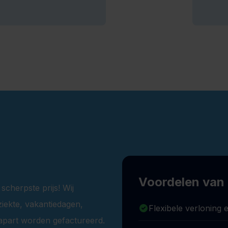
Voordelen van p
scherpste prijs! Wij
ziekte, vakantiedagen,
Flexibele verloning e
 apart worden gefactureerd.