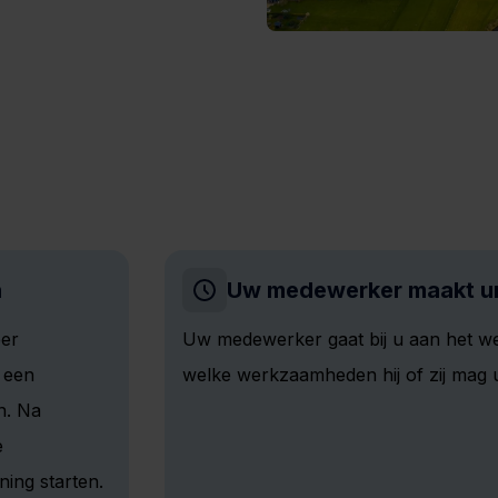
n
Uw medewerker maakt u
eer
Uw medewerker gaat bij u aan het w
 een
welke werkzaamheden hij of zij mag u
n. Na
e
ing starten.