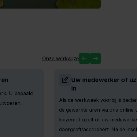
Onze werkwijze
ren
Uw medewerker of uze
in
erk. U bepaald
Als de werkweek voorbij is decl
itvoeren.
de gewerkte uren via ons online
kiezen of uzelf of uw medewerke
doorgeeft/accordeert. Na de insc