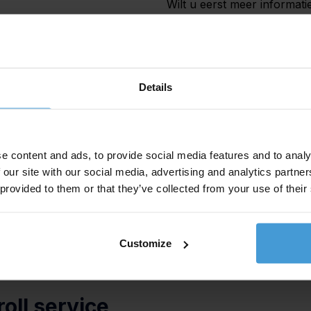
Wilt u eerst meer informati
u
contact
met ons opneme
;
inzetten;
Offerte aanvragen
Details
 de salarisadministratie
an ons door te geven.
e content and ads, to provide social media features and to analy
etbaar personeel.
 our site with our social media, advertising and analytics partn
 provided to them or that they’ve collected from your use of their
Customize
oll service