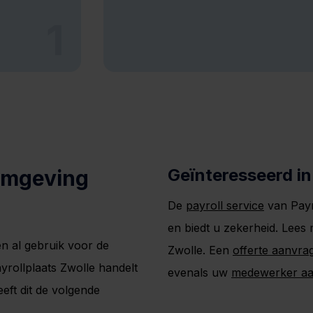
1
Geïnteresseerd in
 omgeving
De
payroll service
van Payr
en biedt u zekerheid. Lees
n al gebruik voor de
Zwolle. Een
offerte aanvra
yrollplaats Zwolle handelt
evenals uw
medewerker a
eft dit de volgende