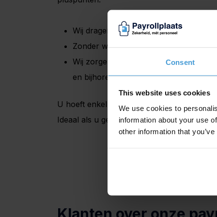
Wij dragen de arbeidsrechtelijke risico’s
Zonder werkgeversrisico uw personeel 
Wij zorgen voor arbeidsovereenkomsten,
Consent
en bijhorende taken.
This website uses cookies
U hoeft enkel wekelijks de gewerkte uren a
We use cookies to personalis
Ideaal als u gebruik maakt van flexibel inz
information about your use of
other information that you’ve
Klanten over onze payr