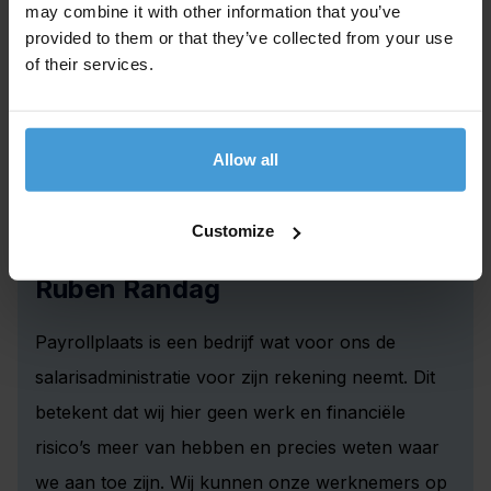
may combine it with other information that you’ve
provided to them or that they’ve collected from your use
Offerte aanvragen
of their services.
Allow all
Klanten over onze payroll service
Customize
Ruben Randag
Payrollplaats is een bedrijf wat voor ons de
salarisadministratie voor zijn rekening neemt. Dit
betekent dat wij hier geen werk en financiële
risico’s meer van hebben en precies weten waar
we aan toe zijn. Wij kunnen onze werknemers op