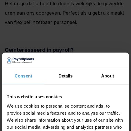
Het enige dat u hoeft te doen is wekelijks de gewerkte
uren aan ons doorgeven. Perfect als u gebruik maakt
van flexibel inzetbaar personeel.
Geïnteresseerd in payroll?
De
payroll
service van Payrollplaats is
voordelig
,
tijdbesparend en biedt u vastigheid. Lees meer over
Consent
Details
About
de
voordelen
van Payrollplaats Tilburg. Een
offerte
aanvragen
kan gemakkelijk via onze website, evenals
This website uses cookies
uw
medewerker aanmelden
.
We use cookies to personalise content and ads, to
provide social media features and to analyse our traffic.
Wilt u eerst meer informatie over onze services, dan
We also share information about your use of our site with
kunt u
contact
met ons opnemen.
our social media, advertising and analytics partners who