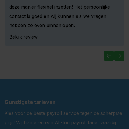
deze manier flexibel inzetten! Het persoonlijke
contact is goed en wij kunnen als we vragen
hebben zo even binnenlopen.
Bekijk review
Gunstigste tarieven
Kies voor de beste payroll service tegen de scherpste
prijs! Wij hanteren een All-Inn payroll tarief waarbij