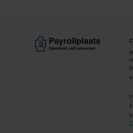
C
0
i
D
9
D
E
9