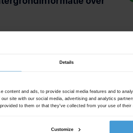
tergrondinformatie over
rleden met onze werknemers gecommuniceerd. We
Details
reenkomsten, een uitgebreide FAQ op deze website en
onze werknemers op de hoogte van
e rechten en plichten van het werknemerschap bij
e content and ads, to provide social media features and to analy
 our site with our social media, advertising and analytics partn
 provided to them or that they’ve collected from your use of their
Customize