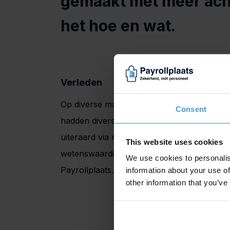
gemaakt met meer ach
het hoe en wat.
Verleden
Op diverse manieren hebben we in het ve
Consent
hadden diverse bijlagen bij de arbeidsove
uiteraard via nieuwsbrieven brachten we 
This website uses cookies
wetenswaardigheden over de ABU-cao en d
We use cookies to personalis
Payrollplaats.
information about your use of
other information that you’ve