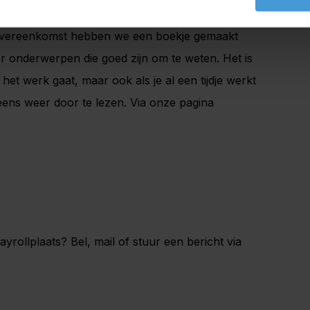
eidsovereenkomst hebben we een boekje gemaakt
r onderwerpen die goed zijn om te weten. Het is
het werk gaat, maar ook als je al een tijdje werkt
eens weer door te lezen. Via onze pagina
yrollplaats? Bel, mail of stuur een bericht via