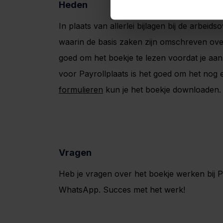
Heden
In plaats van allerlei bijlagen bij de arb
waarin de basis zaken zijn omschreven ove
goed om het boekje te lezen voordat je aan 
voor Payrollplaats is het goed om het nog 
formulieren
kun je het boekje downloaden.
Vragen
Heb je vragen over het boekje werken bij Pa
WhatsApp. Succes met het werk!