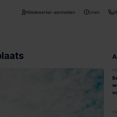
Medewerker aanmelden
Uren
0
plaats
A
ma
Be
w
vo
ma