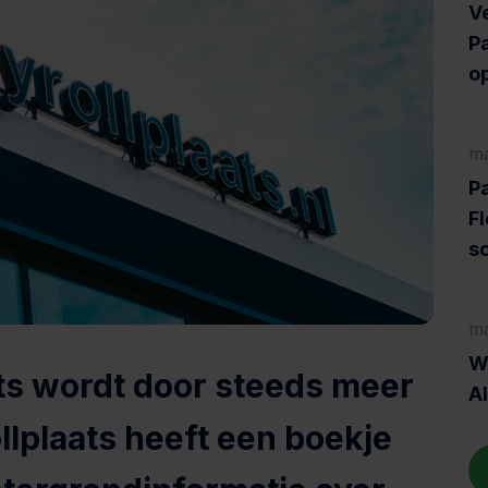
V
Pa
o
ma
Pa
Fl
s
ma
Wa
ats wordt door steeds meer
A
lplaats heeft een boekje