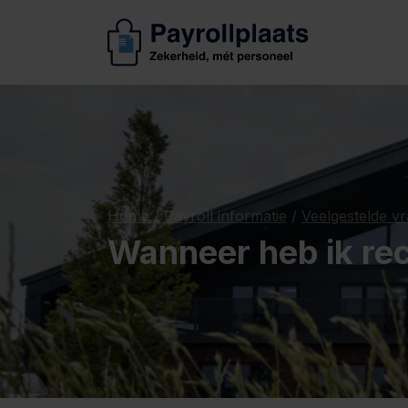
Home
/
Payroll informatie
/
Veelgestelde v
Wanneer heb ik rec