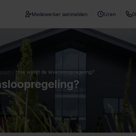
Medewerker aanmelden
Uren
0
ragen
/
Hoe werkt de levensloopregeling?
nsloopregeling?