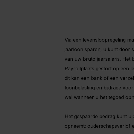
Via een levensloopregeling m
jaarloon sparen; u kunt door
van uw bruto jaarsalaris. Het 
Payrollplaats gestort op een l
dit kan een bank of een verzek
loonbelasting en bijdrage voo
wél wanneer u het tegoed op
Het gespaarde bedrag kunt u al
opneemt: ouderschapsverlof e