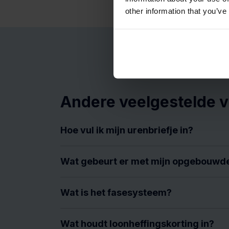
other information that you’ve
Andere veelgestelde 
Hoe vul ik mijn urenbriefje in?
Wat gebeurt er met mijn opgebouwd
Wat is het fasesysteem?
Wat houdt loonheffingskorting in?