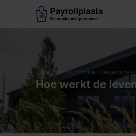
Home
/
Payroll informatie
/
Veelgestelde v
Hoe werkt de leve