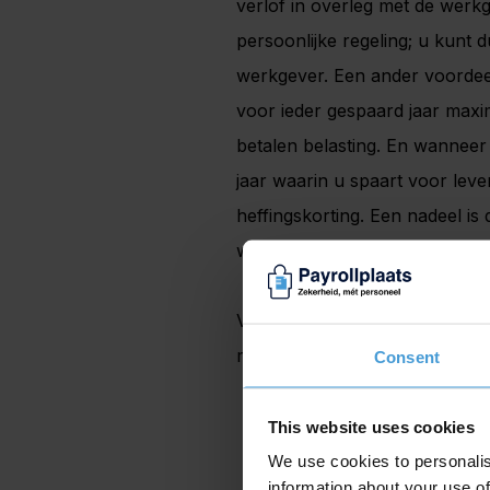
verlof in overleg met de werkg
persoonlijke regeling; u kunt 
werkgever. Een ander voordeel
voor ieder gespaard jaar maxim
betalen belasting. En wannee
jaar waarin u spaart voor leve
heffingskorting. Een nadeel is
wanneer de werkgever u hierv
Voor meer informatie over de 
met Payrollplaats opnemen.
Consent
This website uses cookies
We use cookies to personalis
information about your use of