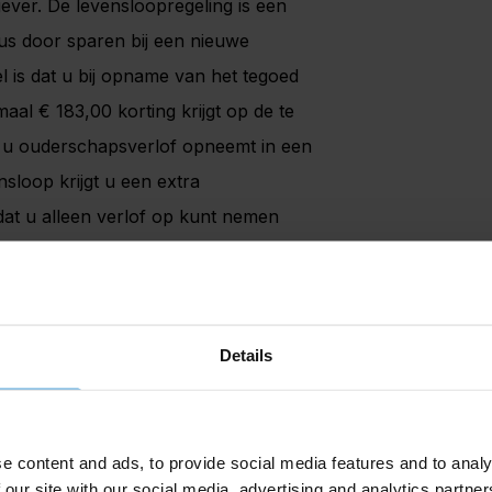
ever. De levensloopregeling is een
dus door sparen bij een nieuwe
 is dat u bij opname van het tegoed
aal € 183,00 korting krijgt op de te
r u ouderschapsverlof opneemt in een
nsloop krijgt u een extra
 dat u alleen verlof op kunt nemen
oor toestemming geeft.
levensloopregeling kunt u
contact
Details
e content and ads, to provide social media features and to analy
 our site with our social media, advertising and analytics partn