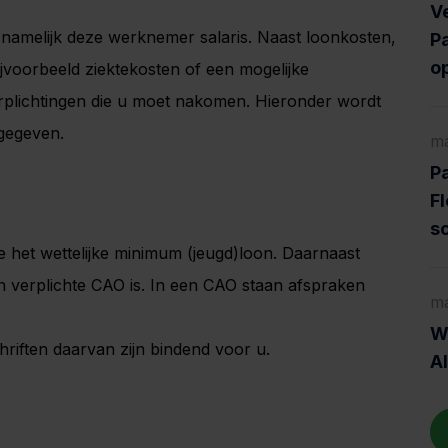
V
u namelijk deze werknemer salaris. Naast loonkosten,
Pa
o
ijvoorbeeld ziektekosten of een mogelijke
erplichtingen die u moet nakomen. Hieronder wordt
gegeven.
ma
Pa
Fl
s
 het wettelijke minimum (jeugd)loon. Daarnaast
en verplichte CAO is. In een CAO staan afspraken
ma
Wa
iften daarvan zijn bindend voor u.
A