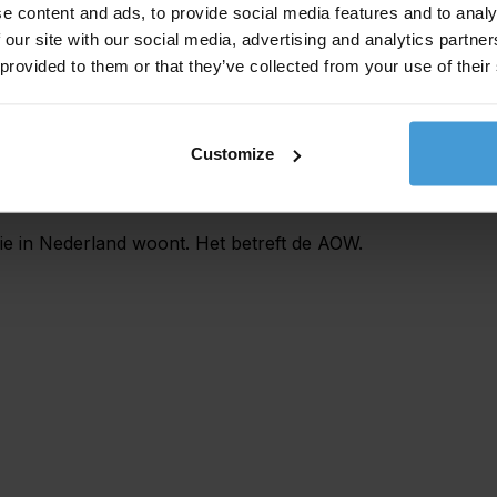
e content and ads, to provide social media features and to analy
 our site with our social media, advertising and analytics partn
 provided to them or that they’ve collected from your use of their
ng en premies in te houden op het loon van de
ngdienst.
Customize
ie in Nederland woont. Het betreft de AOW.