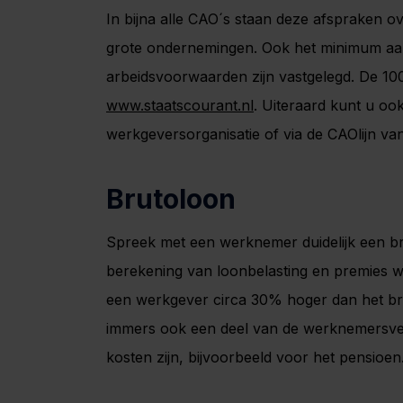
In bijna alle CAO´s staan deze afspraken ov
grote ondernemingen. Ook het minimum aan
arbeidsvoorwaarden zijn vastgelegd. De 10
www.staatscourant.nl
. Uiteraard kunt u oo
werkgeversorganisatie of via de CAOlijn va
Brutoloon
Spreek met een werknemer duidelijk een bru
berekening van loonbelasting en premies 
een werkgever circa 30% hoger dan het br
immers ook een deel van de werknemersve
kosten zijn, bijvoorbeeld voor het pensioen