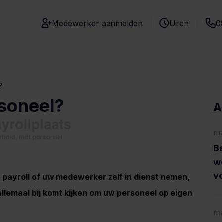
Medewerker aanmelden
Uren
0
?
rsoneel?
A
ma
Be
w
vo
payroll of uw medewerker zelf in dienst nemen,
allemaal bij komt kijken om uw personeel op eigen
ma