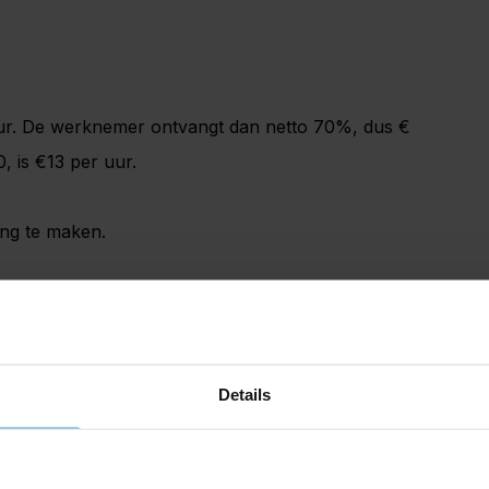
ur. De werknemer ontvangt dan netto 70%, dus €
, is €13 per uur.
ng te maken.
stratie kost veel tijd en administratiedruk.
n ook in de Kluwer’s Ondernemers Zakenwegwijzer
Details
 uitgaven kunt u raadplegen via
 Koophandel.