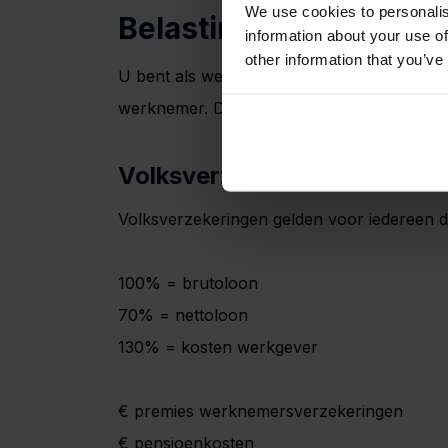
We use cookies to personalis
Belastingen
information about your use of
other information that you’ve
U bent als werkgever verplicht loonbelasti
werknemer. Deze draagt u af aan de Belasti
Volksverzekeringen
Volksverzekeringen gelden voor iedereen d
100% = brutoloon
70% = nettoloon
130% = kosten werkgever
€ premies werknemersverzekeringen
€ pensioenkosten