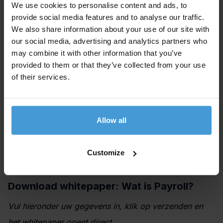
We use cookies to personalise content and ads, to
arbeidsovereenkomsten, precies zoals een
provide social media features and to analyse our traffic.
uitzendbureau dit ook kan. Dit kan een
We also share information about your use of our site with
our social media, advertising and analytics partners who
salarisadministratiekantoor niet bieden omdat hier de
may combine it with other information that you’ve
werknemers niet op de eigen loonlijst staan.
provided to them or that they’ve collected from your use
of their services.
In ons whitepaper geven we een uitgebreide uitleg
van payrolling. Hierin gaan we onder andere in op
Allow all
de voor- en nadelen van het uitbesteden van de
salarisadministratie en geven we u tips waar u op
Customize
moet letten bij het inzetten van payrolling.
Download whitepaper: Wat is Payroll?
Vul hieronder uw gegevens in, klik op verzenden en
het whitepaper opent direct.