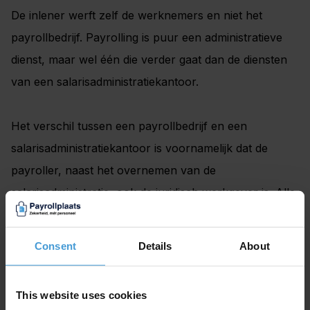
De inlener werft zelf de werknemers en niet het
payrollbedrijf. Payrolling is puur een administratieve
dienst, maar wel één die verder gaat dan de diensten
van een salarisadministratiekantoor.
Het verschil tussen een payrollbedrijf en een
salarisadministratiekantoor is voornamelijk dat de
payroller, naast het overnemen van de
salarisadministratie, ook de juridisch werkgever is. Alle
verplichtingen omtrent het opvolgen van de wet- en
regelgeving liggen dan ook bij het payrollbedrijf. Ook
Consent
Details
About
biedt een payrollorganisatie door middel van het
overnemen van het juridisch werkgeverschap, een
This website uses cookies
grote mate van flexibiliteit aan in