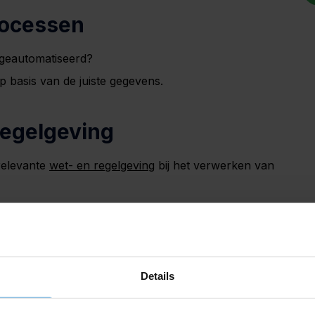
rocessen
 geautomatiseerd?
 basis van de juiste gegevens.
regelgeving
relevante
wet- en regelgeving
bij het verwerken van
lgens de geldende arbeidswetgeving?
e betalingen
Details
jd en nauwkeurig aan werknemers.