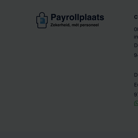
C
0
i
D
9
D
E
9