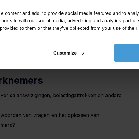
lingen snel op.
e content and ads, to provide social media features and to analy
ens
 our site with our social media, advertising and analytics partn
 provided to them or that they’ve collected from your use of their
 veilig opgeslagen en beschermd tegen
Customize
 om gegevensverlies te voorkomen?
rknemers
over salariswijzigingen, belastingaftrekken en andere
antwoorden van vragen en het oplossen van
emers?