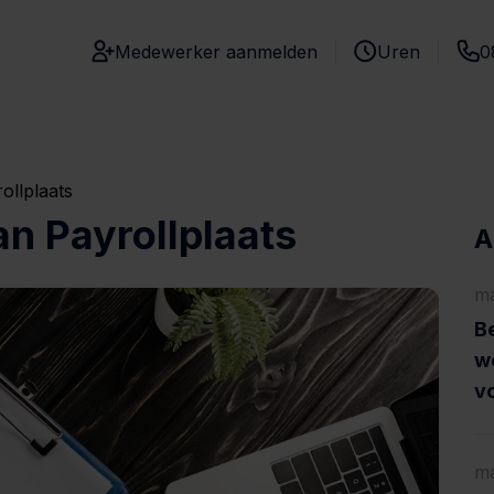
Medewerker aanmelden
Uren
0
ollplaats
an Payrollplaats
A
ma
Be
w
vo
ma