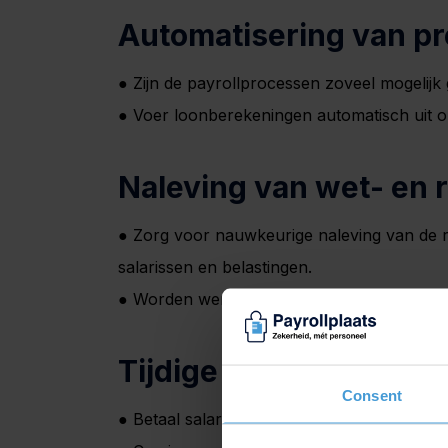
Automatisering van p
● Zijn de payrollprocessen zoveel mogelijk
● Voer loonberekeningen automatisch uit op
Naleving van wet- en 
● Zorg voor nauwkeurige naleving van de 
salarissen en belastingen.
● Worden werknemers correct ingedeeld vo
Tijdige en nauwkeurig
Consent
● Betaal salarissen en vergoedingen op ti