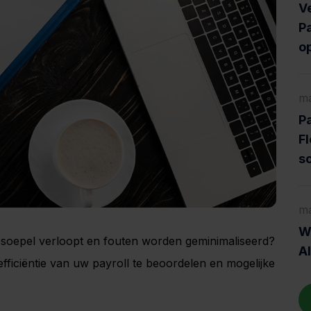
V
Pa
o
ma
Pa
Fl
s
ma
Wa
 soepel verloopt en fouten worden geminimaliseerd?
A
fficiëntie van uw payroll te beoordelen en mogelijke