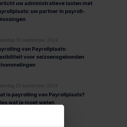
erlicht uw administratieve lasten met
yrollplaats: uw partner in payroll-
plossingen
andag 30 september 2024
yrolling van Payrollplaats:
exibiliteit voor seizoensgebonden
chommelingen
andag 23 september 2024
t is payrolling van Payrollplaats?
lles wat je moet weten
Terug naar overzicht