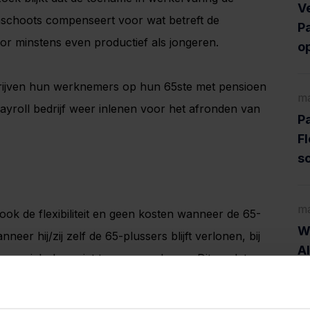
V
schoots compenseert voor wat betreft de
Pa
door minstens even productief als jongeren.
o
drijven hun werknemers op hun 65ste met pensioen
ma
ayroll bedrijf weer inlenen voor het afronden van
Pa
Fl
s
ma
 ook de flexibiliteit en geen kosten wanneer de 65-
Wa
er hij/zij zelf de 65-plussers blijft verlonen, bij
A
n ze zich daar niet tegen verzekeren. Dit omdat er
taan.