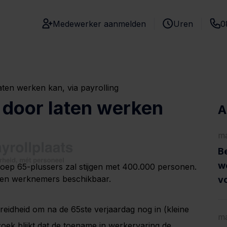
Medewerker aanmelden
Uren
0
aten werken kan, via payrolling
 door laten werken
A
ma
Be
w
groep 65-plussers zal stijgen met 400.000 personen.
aren werknemers beschikbaar.
vo
reidheid om na de 65ste verjaardag nog in (kleine
ma
oek blijkt dat de toename in werkervaring de