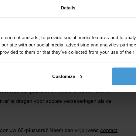
slomp
Details
 werknemers af te komen als een werkgever ze niet
 laat gaan. Dat is vanuit veel cao”s een natuurlijk
e content and ads, to provide social media features and to analy
e rompslomp kost. Houdt een bedrijf zijn
 our site with our social media, advertising and analytics partn
 provided to them or that they’ve collected from your use of their
as een jaar later te laten afvloeien, dan moeten
worden ingeschakeld. Via een payroll overeenkomst
Customize
ieven voor 65-plussers dit omdat medewerkers van
 af te dragen voor sociale verzekeringen als de
voor uw 65-plussers? Neem dan vrijblijvend
contact