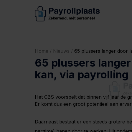
Home
/
Nieuws
/
65 plussers langer door l
65 plussers langer
kan, via payrolling
Het CBS voorspelt dat binnen vijf jaar de 
Er komt dus een groot potentieel aan erv
Daarnaast bestaat er een steeds grotere be
parttime) banen door te werken. Uit onderz