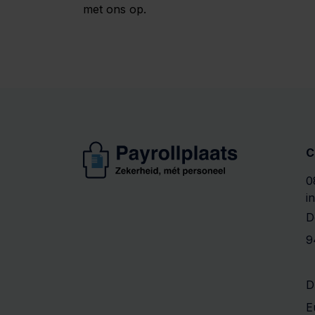
met ons op.
C
0
i
D
9
D
E