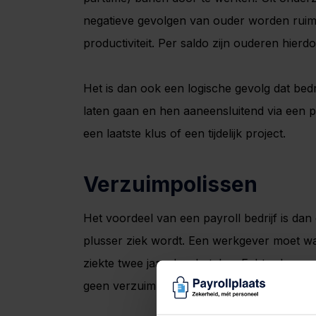
negatieve gevolgen van ouder worden ruim
productiviteit. Per saldo zijn ouderen hier
Het is dan ook een logische gevolg dat be
laten gaan en hen aaneensluitend via een p
een laatste klus of een tijdelijk project.
Verzuimpolissen
Het voordeel van een payroll bedrijf is dan
plusser ziek wordt. Een werkgever moet wanne
ziekte twee jaar doorbetalen. Echter kunne
geen verzuimpolissen voor 65-plussers bes