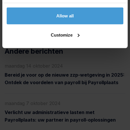
ten goede komt.
Allow all
Bron: flexnieuws.nl
Customize
Andere berichten
maandag 14 oktober 2024
Bereid je voor op de nieuwe zzp-wetgeving in 2025:
Ontdek de voordelen van payroll bij Payrollplaats
maandag 7 oktober 2024
Verlicht uw administratieve lasten met
Payrollplaats: uw partner in payroll-oplossingen