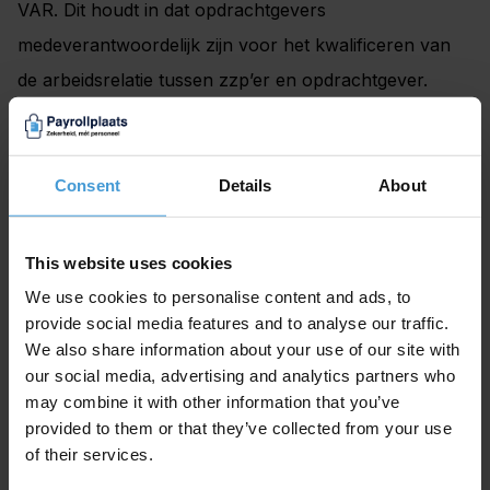
VAR. Dit houdt in dat opdrachtgevers
medeverantwoordelijk zijn voor het kwalificeren van
de arbeidsrelatie tussen zzp’er en opdrachtgever.
Wanneer de Belastingdienst er bij controle achter
komt dat er niet juist gehandeld is, volgen er boetes.
Voor deze wetswijziging is payrolling dan ook een
Consent
Details
About
geschikt alternatief. De opdrachtgever weet precies
hoeveel het kost om een zzp’er in te huren, als deze
This website uses cookies
betaald wordt door middel van payrolling. En het risico
We use cookies to personalise content and ads, to
provide social media features and to analyse our traffic.
op naheffingen of boetes van de Belastingdienst kan
We also share information about your use of our site with
weggestreept worden. Ook de administratieve last van
our social media, advertising and analytics partners who
de BGL vervalt. Met payrol zijn opdrachtgevers dus
may combine it with other information that you’ve
provided to them or that they’ve collected from your use
minder terughoudend met het inhuren van
of their services.
freelancers, wat het aantal beschikbare opdrachten