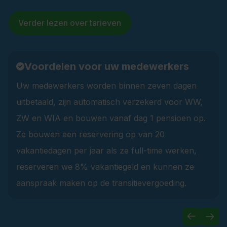
Verder lezen over tarieven
Voordelen voor uw medewerkers
Uw medewerkers worden binnen zeven dagen
uitbetaald, zijn automatisch verzekerd voor WW,
ZW en WIA en bouwen vanaf dag 1 pensioen op.
Ze bouwen een reservering op van 20
online een offerte
online een offerte
vakantiedagen per jaar als ze full-time werken,
arbeidsongeval
aan
aan
reserveren we 8% vakantiegeld en kunnen ze
aanspraak maken op de transitievergoeding.