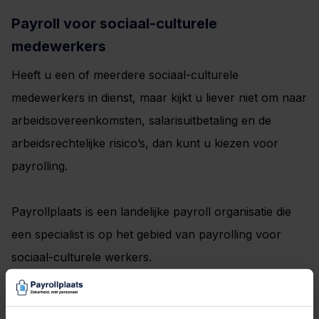
Payroll voor sociaal-culturele
medewerkers
Heeft u een of meerdere sociaal-culturele
medewerkers in dienst, maar kijkt u liever niet om naar
arbeidsovereenkomsten, salarisuitbetaling en de
arbeidsrechtelijke risico’s, dan kunt u kiezen voor
payrolling.
Payrollplaats is een landelijke payroll organisatie die
een specialist is op het gebied van payrolling voor
sociaal-culturele werkers.