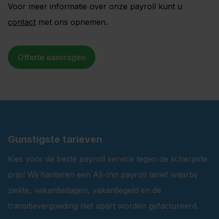
Voor meer informatie over onze payroll kunt u
contact
met ons opnemen.
Offerte aanvragen
Gunstigste tarieven
Kies voor de beste payroll service tegen de scherpste
prijs! Wij hanteren een All-Inn payroll tarief waarbij
ziekte, vakantiedagen, vakantiegeld en de
transitievergoeding niet apart worden gefactureerd.