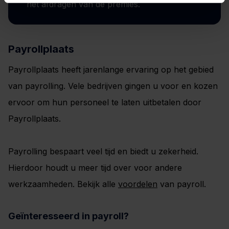
het afdragen van de premies.
Payrollplaats
Payrollplaats heeft jarenlange ervaring op het gebied
van payrolling. Vele bedrijven gingen u voor en kozen
ervoor om hun personeel te laten uitbetalen door
Payrollplaats.
Payrolling bespaart veel tijd en biedt u zekerheid.
Hierdoor houdt u meer tijd over voor andere
werkzaamheden. Bekijk alle
voordelen
van payroll.
Geïnteresseerd in payroll?