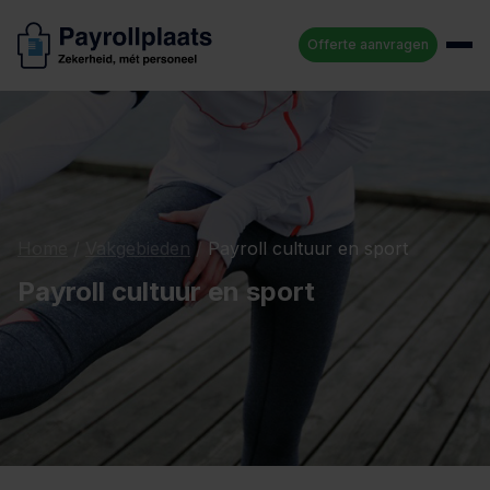
Offerte aanvragen
Home
/
Vakgebieden
/
Payroll cultuur en sport
Payroll cultuur en sport