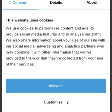
Consent
Details
About
Waarom Payroll via Payrollplaats
Omdat Payrollplaats optreedt als juridisch
This website uses cookies
werkgever voor uw (administratief) personeel,
We use cookies to personalise content and ads, to
heeft dit de volgende voordelen:
provide social media features and to analyse our traffic.
We also share information about your use of our site with
our social media, advertising and analytics partners who
U zet uw personeel in zonder
may combine it with other information that you’ve
werkgeversrisico’s;
provided to them or that they’ve collected from your use
of their services.
Payrollplaats draagt de arbeidsrechtelijke
risico’s;
Allow all
Payrollplaats zorgt voor
arbeidsovereenkomsten, het tijdig uitbetalen
Customize
van salarissen, vakantiedagen, vakantiegeld en